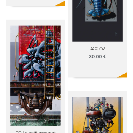
AC0762
30,00 €
F.O Le petit escargot