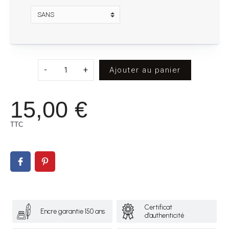
-
+
Ajouter au panier
15,00 €
TTC
Certificat
Encre garantie 150 ans
d'authenticité