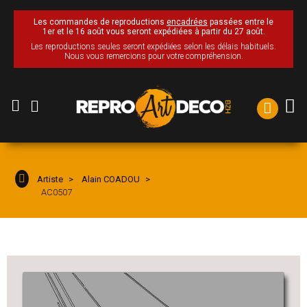
Les commandes de reproductions
encadrées
passées entre le
1er et le 16 août vous seront expédiées à partir du 27 août.
Les reproductions seules seront expédiées selon les délais habituels.
Nous vous remercions pour votre compréhension.
Artiste
Alain COADOU
AC0507